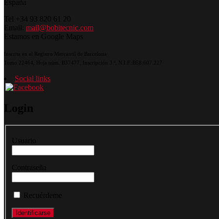
España
Tel +34 93 820 61 20
Email:
mail@bobitecnic.com
Estamos en Google Maps
Inscrita en el Registro Mercantil de Barcelona
Tomo 22464, Hoja núm. B37477, Inscripción 3.ª, N.I.F.:B58.607.227
Social links
Login
Usuario
Contraseña
Recuérdeme