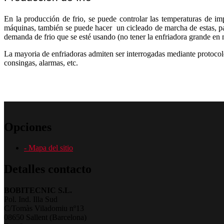
En la producción de frio, se puede controlar las temperaturas de im
máquinas, también se puede hacer un cicleado de marcha de estas, pa
demanda de frio que se esté usando (no tener la enfriadora grande en 
La mayoria de enfriadoras admiten ser interrogadas mediante protocol
consingas, alarmas, etc.
Opciones
- Mapa del sitio
Detalles contacto
BOBITECNIC S.L.
Pol. Ind. Illa Sud
C/Tomàs Viladomiu nº13
08650 Sallent (Barcelona)