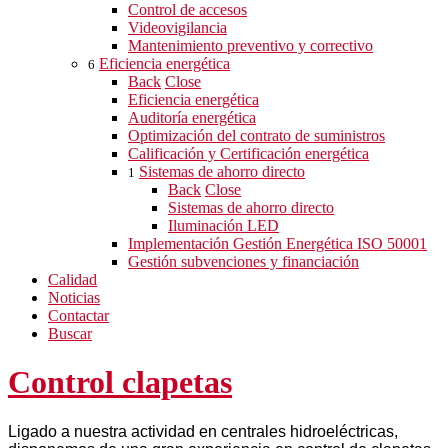
Control de accesos
Videovigilancia
Mantenimiento preventivo y correctivo
Eficiencia energética
6
Back
Close
Eficiencia energética
Auditoría energética
Optimización del contrato de suministros
Calificación y Certificación energética
Sistemas de ahorro directo
1
Back
Close
Sistemas de ahorro directo
Iluminación LED
Implementación Gestión Energética ISO 50001
Gestión subvenciones y financiación
Calidad
Noticias
Contactar
Buscar
Control clapetas
Ligado a nuestra actividad en centrales hidroeléctricas,