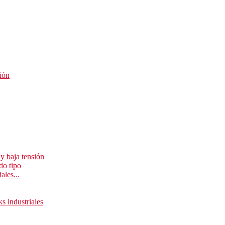
ión
y baja tensión
do tipo
ales...
ks industriales