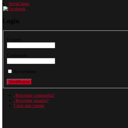
Social links
rtamento
Login
ializado
Usuario
encia
ética,
mos
Contraseña
ar
orías
Recuérdeme
éticas,
s
¿Recordar contraseña?
¿Recordar usuario?
Crear una cuenta
s