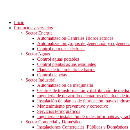
ecnic
Inicio
Productos y servicios
terizado
Sector Energía
Automatización Centrales Hidroeléctricas
e
Automatización grupos de generación y cogenerac
Control de redes eléctricas
s
Sector Aguas
Control aguas potables
Control plantas aguas residuales
Plantas de tratamiento de barros
Control clapetas
ad
Sector Industrial
Automatización de maquinaria
Centros de transformación y distribución de media 
tado
Ingeniería de desarrollo de cuadros eléctricos de to
Instalación de plantas de fabricación, naves industri
Mantenimiento preventivo y correctivo
Servicios termográficos
laciones
Ingeniería e instalación de redes informáticas y rac
Sector Comercial y Doméstico
Instalaciones Comerciales, Públicas y Domésticas