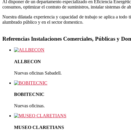
Al disponer de un departamento especializado en Eficiencia Energética,
tizar
consumos, optimizar el contrato de suministros, instalar sistemas de ah
Nuestra dilatada experiencia y capacidad de trabajo se aplica a todo tip
alumbrado público y en el sector domestico.
o
onamiento
Referencias Instalaciones Comerciales, Públicas y Dom
laciones.
ALLBECON
tando
Nuevas oficinas Sabadell.
BOBITECNIC
romiso
Nuevas oficinas.
er
cio
MUSEO CLARETIANS