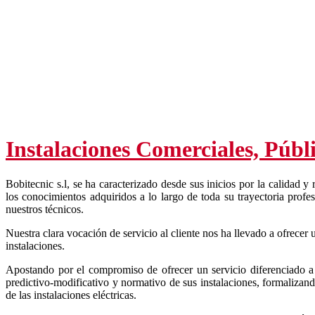
ra
ión
cio
te
Instalaciones Comerciales, Públ
do
Bobitecnic s.l, se ha caracterizado desde sus inicios por la calidad y 
los conocimientos adquiridos a lo largo de toda su trayectoria prof
er
nuestros técnicos.
Nuestra clara vocación de servicio al cliente nos ha llevado a ofrecer 
tura
instalaciones.
l
Apostando por el compromiso de ofrecer un servicio diferenciado a n
predictivo-modificativo y normativo de sus instalaciones, formalizan
le
de las instalaciones eléctricas.