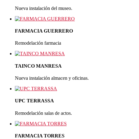
enciado
Nueva instalación del museo.
ros
es,
FARMACIA GUERRERO
zamos
Remodelación farmacia
enimiento
ntivo,
TAINCO MANRESA
ctivo,
tivo,
Nueva instalación almacen y oficinas.
ctivo-
icativo
UPC TERRASSA
tivo
Remodelación salas de actos.
laciones,
FARMACIA TORRES
lizando