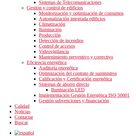
Sistemas de Telecomunicaciones
r
Gestión y control de edificios
Monitorización y optimización de consumos
co,
Automatización integrada edificios
cial
Climatización
Iluminación
Producción
tico,
Detección de incendios
Control de accesos
Videovigilancia
ar
Mantenimiento preventivo y correctivo
Eficiencia energética
Auditoría energética
imientos
Optimización del contrato de suministros
ridos
Calificación y Certificación energética
Sistemas de ahorro directo
Iluminación LED
Implementación Gestión Energética ISO 50001
Gestión subvenciones y financiación
Calidad
Noticias
Contactar
Buscar
ctoria